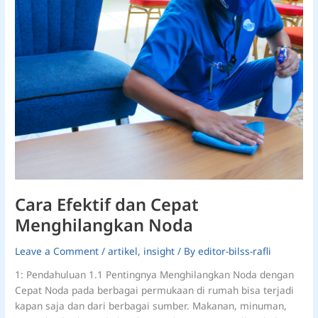
Cara Efektif dan Cepat
Menghilangkan Noda
Leave a Comment
/
artikel
,
insight
/ By
editor-bilss-rafli
1: Pendahuluan 1.1 Pentingnya Menghilangkan Noda dengan
Cepat Noda pada berbagai permukaan di rumah bisa terjadi
kapan saja dan dari berbagai sumber. Makanan, minuman,