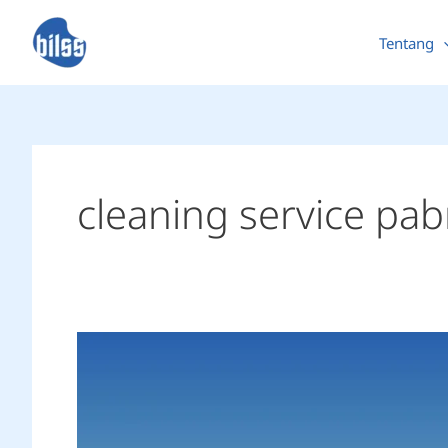
Skip
to
Tentang
content
cleaning service pab
General
Cleaning
Pabrik:
Standar,
Prosedur,