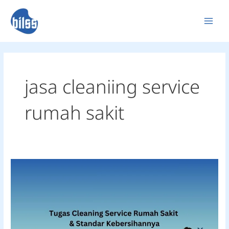
Skip
to
content
jasa cleaniing service
rumah sakit
Tugas
Cleaning
Service
Rumah
Sakit
&