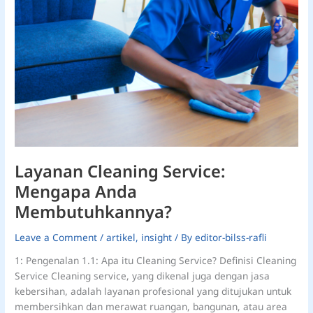
Layanan Cleaning Service:
Mengapa Anda
Membutuhkannya?
Leave a Comment
/
artikel
,
insight
/ By
editor-bilss-rafli
1: Pengenalan 1.1: Apa itu Cleaning Service? Definisi Cleaning
Service Cleaning service, yang dikenal juga dengan jasa
kebersihan, adalah layanan profesional yang ditujukan untuk
membersihkan dan merawat ruangan, bangunan, atau area