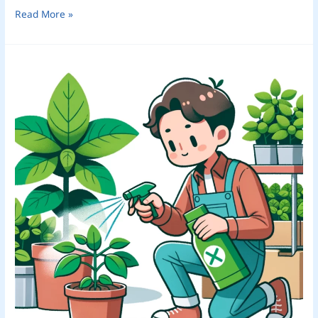
Read More »
Tips
Membunuh
Tungau
untuk
Rumah
yang
Sehat
dan
Bebas
Hama