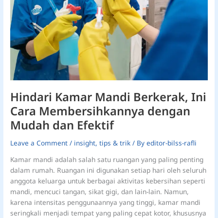
Mudah
dan
Efektif
Hindari Kamar Mandi Berkerak, Ini
Cara Membersihkannya dengan
Mudah dan Efektif
Leave a Comment
/
insight
,
tips & trik
/ By
editor-bilss-rafli
Kamar mandi adalah salah satu ruangan yang paling penting
dalam rumah. Ruangan ini digunakan setiap hari oleh seluruh
anggota keluarga untuk berbagai aktivitas kebersihan seperti
mandi, mencuci tangan, sikat gigi, dan lain-lain. Namun,
karena intensitas penggunaannya yang tinggi, kamar mandi
seringkali menjadi tempat yang paling cepat kotor, khususnya