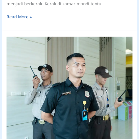
menjadi berkerak. Kerak di kamar mandi tentu
Read More »
Layanan
Keamanan
Gedung
Kantor:
Meningkatkan
Keselamatan
Karyawan
dan
Pengunjung