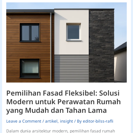
Pemilihan
Fasad
Fleksibel:
Solusi
Modern
untuk
Perawatan
Rumah
yang
Mudah
dan
Tahan
Lama
Pemilihan Fasad Fleksibel: Solusi
Modern untuk Perawatan Rumah
yang Mudah dan Tahan Lama
Leave a Comment
/
artikel
,
insight
/ By
editor-bilss-rafli
Dalam dunia arsitektur modern, pemilihan fasad rumah