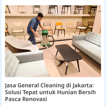
Jasa
General
Cleaning
di
Jakarta:
Solusi
Tepat
untuk
Hunian
Bersih
Pasca
Renovasi
Jasa General Cleaning di Jakarta:
Solusi Tepat untuk Hunian Bersih
Pasca Renovasi