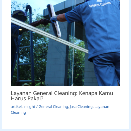
Layanan General Cleaning: Kenapa Kamu
Harus Pakai?
artikel
,
insight
/
General Cleaning
,
Jasa Cleaning
,
Layanan
Cleaning