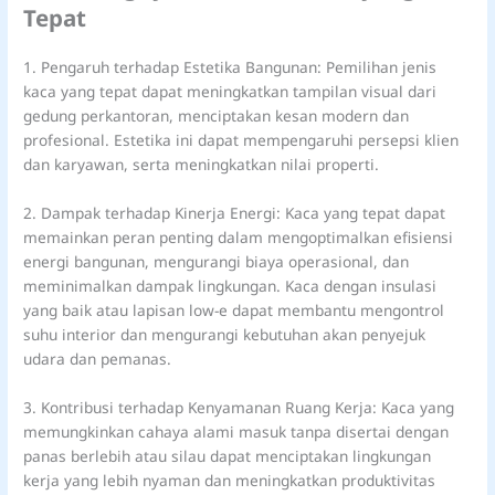
Tepat
1. Pengaruh terhadap Estetika Bangunan: Pemilihan jenis
kaca yang tepat dapat meningkatkan tampilan visual dari
gedung perkantoran, menciptakan kesan modern dan
profesional. Estetika ini dapat mempengaruhi persepsi klien
dan karyawan, serta meningkatkan nilai properti.
2. Dampak terhadap Kinerja Energi: Kaca yang tepat dapat
memainkan peran penting dalam mengoptimalkan efisiensi
energi bangunan, mengurangi biaya operasional, dan
meminimalkan dampak lingkungan. Kaca dengan insulasi
yang baik atau lapisan low-e dapat membantu mengontrol
suhu interior dan mengurangi kebutuhan akan penyejuk
udara dan pemanas.
3. Kontribusi terhadap Kenyamanan Ruang Kerja: Kaca yang
memungkinkan cahaya alami masuk tanpa disertai dengan
panas berlebih atau silau dapat menciptakan lingkungan
kerja yang lebih nyaman dan meningkatkan produktivitas