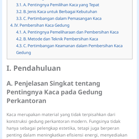
3.1.
A. Pentingnya Pemilihan Kaca yang Tepat
3.2.
B. Jenis Kaca untuk Berbagai Kebutuhan
3.3.
C. Pertimbangan dalam Pemasangan Kaca
4.
IV. Pembersihan Kaca Gedung
4.1.
A. Pentingnya Pemeliharaan dan Pembersihan Kaca
4.2.
B. Metode dan Teknik Pembersihan Kaca
4.3.
C. Pertimbangan Keamanan dalam Pembersihan Kaca
Gedung
I. Pendahuluan
A. Penjelasan Singkat tentang
Pentingnya Kaca pada Gedung
Perkantoran
Kaca merupakan material yang tidak terpisahkan dari
konstruksi gedung perkantoran modern. Fungsinya tidak
hanya sebagai pelengkap estetika, tetapi juga berperan
penting dalam meningkatkan efisiensi energi, menyediakan