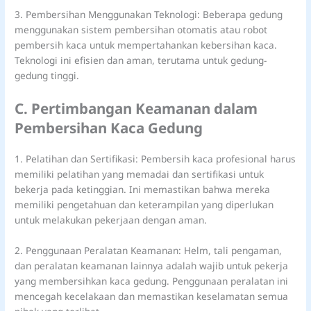
3. Pembersihan Menggunakan Teknologi: Beberapa gedung
menggunakan sistem pembersihan otomatis atau robot
pembersih kaca untuk mempertahankan kebersihan kaca.
Teknologi ini efisien dan aman, terutama untuk gedung-
gedung tinggi.
C. Pertimbangan Keamanan dalam
Pembersihan Kaca Gedung
1. Pelatihan dan Sertifikasi: Pembersih kaca profesional harus
memiliki pelatihan yang memadai dan sertifikasi untuk
bekerja pada ketinggian. Ini memastikan bahwa mereka
memiliki pengetahuan dan keterampilan yang diperlukan
untuk melakukan pekerjaan dengan aman.
2. Penggunaan Peralatan Keamanan: Helm, tali pengaman,
dan peralatan keamanan lainnya adalah wajib untuk pekerja
yang membersihkan kaca gedung. Penggunaan peralatan ini
mencegah kecelakaan dan memastikan keselamatan semua