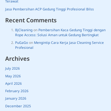
Terawat
Jasa Pembersihan ACP Gedung Tinggi Profesional Bilss
Recent Comments
BjCleaning
on
Pembersihan Kaca Gedung Tinggi dengan
Rope Access: Solusi Aman untuk Gedung Bertingkat
PuGaGo
on
Mengintip Cara Kerja Jasa Cleaning Service
Profesional
Archives
July 2026
May 2026
April 2026
February 2026
January 2026
December 2025