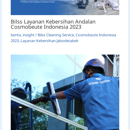
Bilss Layanan Kebersihan Andalan
Cosmobeute Indonesia 2023
berita
,
insight
/
Bilss Cleaning Service
,
Cosmobeute Indonesia
2023
,
Layanan Kebersihan Jabodetabek