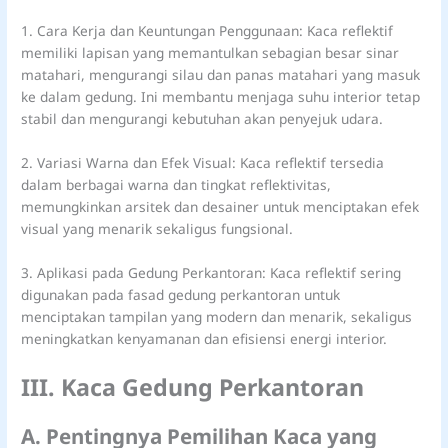
1. Cara Kerja dan Keuntungan Penggunaan: Kaca reflektif
memiliki lapisan yang memantulkan sebagian besar sinar
matahari, mengurangi silau dan panas matahari yang masuk
ke dalam gedung. Ini membantu menjaga suhu interior tetap
stabil dan mengurangi kebutuhan akan penyejuk udara.
2. Variasi Warna dan Efek Visual: Kaca reflektif tersedia
dalam berbagai warna dan tingkat reflektivitas,
memungkinkan arsitek dan desainer untuk menciptakan efek
visual yang menarik sekaligus fungsional.
3. Aplikasi pada Gedung Perkantoran: Kaca reflektif sering
digunakan pada fasad gedung perkantoran untuk
menciptakan tampilan yang modern dan menarik, sekaligus
meningkatkan kenyamanan dan efisiensi energi interior.
III. Kaca Gedung Perkantoran
A. Pentingnya Pemilihan Kaca yang