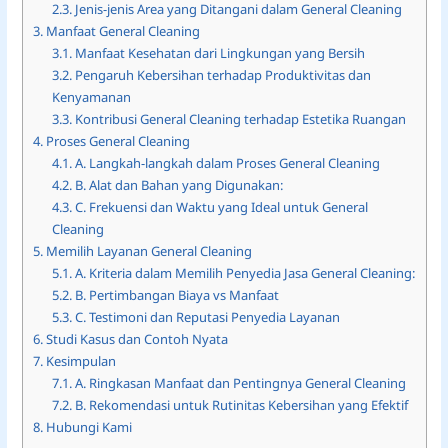
2.3.
Jenis-jenis Area yang Ditangani dalam General Cleaning
3.
Manfaat General Cleaning
3.1.
Manfaat Kesehatan dari Lingkungan yang Bersih
3.2.
Pengaruh Kebersihan terhadap Produktivitas dan
Kenyamanan
3.3.
Kontribusi General Cleaning terhadap Estetika Ruangan
4.
Proses General Cleaning
4.1.
A. Langkah-langkah dalam Proses General Cleaning
4.2.
B. Alat dan Bahan yang Digunakan:
4.3.
C. Frekuensi dan Waktu yang Ideal untuk General
Cleaning
5.
Memilih Layanan General Cleaning
5.1.
A. Kriteria dalam Memilih Penyedia Jasa General Cleaning:
5.2.
B. Pertimbangan Biaya vs Manfaat
5.3.
C. Testimoni dan Reputasi Penyedia Layanan
6.
Studi Kasus dan Contoh Nyata
7.
Kesimpulan
7.1.
A. Ringkasan Manfaat dan Pentingnya General Cleaning
7.2.
B. Rekomendasi untuk Rutinitas Kebersihan yang Efektif
8.
Hubungi Kami