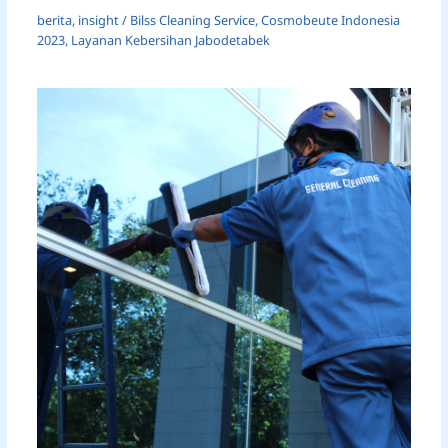
berita
,
insight
/
Bilss Cleaning Service
,
Cosmobeute Indonesia
2023
,
Layanan Kebersihan Jabodetabek