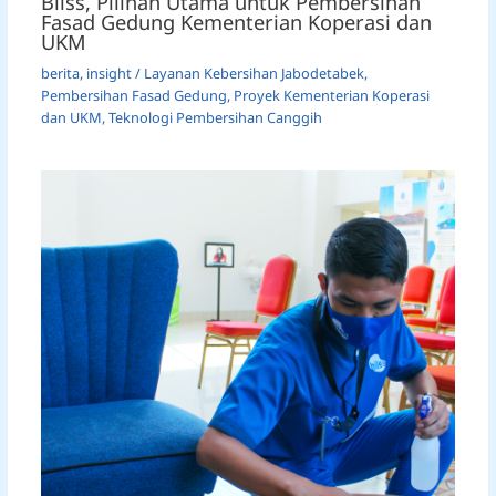
Bilss, Pilihan Utama untuk Pembersihan
Fasad Gedung Kementerian Koperasi dan
UKM
berita
,
insight
/
Layanan Kebersihan Jabodetabek
,
Pembersihan Fasad Gedung
,
Proyek Kementerian Koperasi
dan UKM
,
Teknologi Pembersihan Canggih