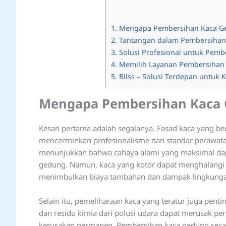
1.
Mengapa Pembersihan Kaca Ge
2.
Tantangan dalam Pembersihan
3.
Solusi Profesional untuk Pem
4.
Memilih Layanan Pembersihan 
5.
Bilss – Solusi Terdepan untu
Mengapa Pembersihan Kaca 
Kesan pertama adalah segalanya. Fasad kaca yang ber
mencerminkan profesionalisme dan standar perawatan y
menunjukkan bahwa cahaya alami yang maksimal dap
gedung. Namun, kaca yang kotor dapat menghalangi 
menimbulkan biaya tambahan dan dampak lingkungan
Selain itu, pemeliharaan kaca yang teratur juga pent
dan residu kimia dari polusi udara dapat merusak 
kerusakan permanen. Pembersihan kaca gedung secar