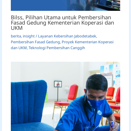
Bilss, Pilihan Utama untuk Pembersihan
Fasad Gedung Kementerian Koperasi dan
UKM
berita
,
insight
/
Layanan Kebersihan Jabodetabek
,
Pembersihan Fasad Gedung
,
Proyek Kementerian Koperasi
dan UKM
,
Teknologi Pembersihan Canggih