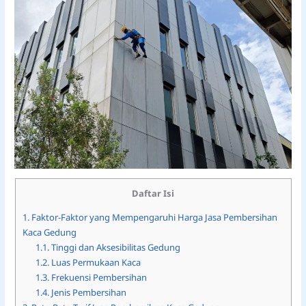
Daftar Isi
1.
Faktor-Faktor yang Mempengaruhi Harga Jasa Pembersihan
Kaca Gedung
1.1.
Tinggi dan Aksesibilitas Gedung
1.2.
Luas Permukaan Kaca
1.3.
Frekuensi Pembersihan
1.4.
Jenis Pembersihan