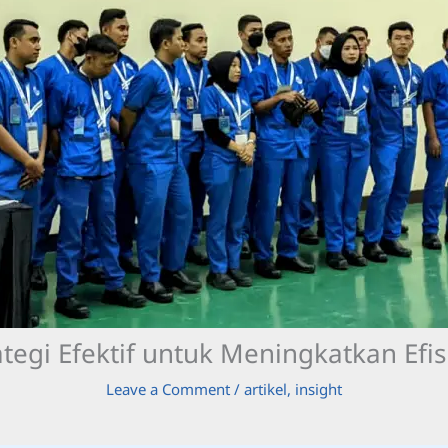
ategi Efektif untuk Meningkatkan Efi
Leave a Comment
/
artikel
,
insight