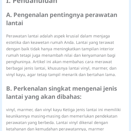
I. Pendahuluan
A. Pengenalan pentingnya perawatan
lantai
Perawatan lantai adalah aspek krusial dalam menjaga
estetika dan keawetan rumah Anda. Lantai yang terawat
dengan baik tidak hanya meningkatkan tampilan interior
rumah tetapi juga menambah nilai dan kenyamanan bagi
penghuninya. Artikel ini akan membahas cara merawat
berbagai jenis lantai, khususnya lantai vinyl, marmer, dan
vinyl kayu, agar tetap tampil menarik dan bertahan lama.
B. Perkenalan singkat mengenai jenis
lantai yang akan dibahas:
vinyl, marmer, dan vinyl kayu Ketiga jenis lantai ini memiliki
keunikannya masing-masing dan memerlukan pendekatan
perawatan yang berbeda. Lantai vinyl dikenal dengan
ketahanan dan kemudahan perawatannya, marmer