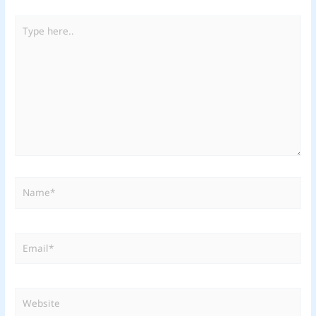
Type
here..
Name*
Email*
Website