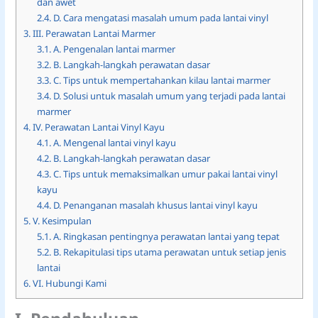
dan awet
2.4.
D. Cara mengatasi masalah umum pada lantai vinyl
3.
III. Perawatan Lantai Marmer
3.1.
A. Pengenalan lantai marmer
3.2.
B. Langkah-langkah perawatan dasar
3.3.
C. Tips untuk mempertahankan kilau lantai marmer
3.4.
D. Solusi untuk masalah umum yang terjadi pada lantai
marmer
4.
IV. Perawatan Lantai Vinyl Kayu
4.1.
A. Mengenal lantai vinyl kayu
4.2.
B. Langkah-langkah perawatan dasar
4.3.
C. Tips untuk memaksimalkan umur pakai lantai vinyl
kayu
4.4.
D. Penanganan masalah khusus lantai vinyl kayu
5.
V. Kesimpulan
5.1.
A. Ringkasan pentingnya perawatan lantai yang tepat
5.2.
B. Rekapitulasi tips utama perawatan untuk setiap jenis
lantai
6.
VI. Hubungi Kami