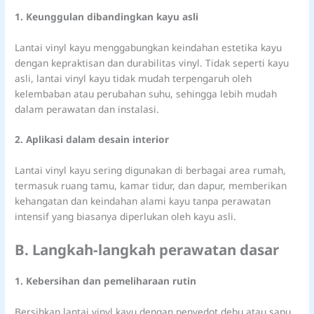
1. Keunggulan dibandingkan kayu asli
Lantai vinyl kayu menggabungkan keindahan estetika kayu
dengan kepraktisan dan durabilitas vinyl. Tidak seperti kayu
asli, lantai vinyl kayu tidak mudah terpengaruh oleh
kelembaban atau perubahan suhu, sehingga lebih mudah
dalam perawatan dan instalasi.
2. Aplikasi dalam desain interior
Lantai vinyl kayu sering digunakan di berbagai area rumah,
termasuk ruang tamu, kamar tidur, dan dapur, memberikan
kehangatan dan keindahan alami kayu tanpa perawatan
intensif yang biasanya diperlukan oleh kayu asli.
B. Langkah-langkah perawatan dasar
1. Kebersihan dan pemeliharaan rutin
Bersihkan lantai vinyl kayu dengan penyedot debu atau sapu