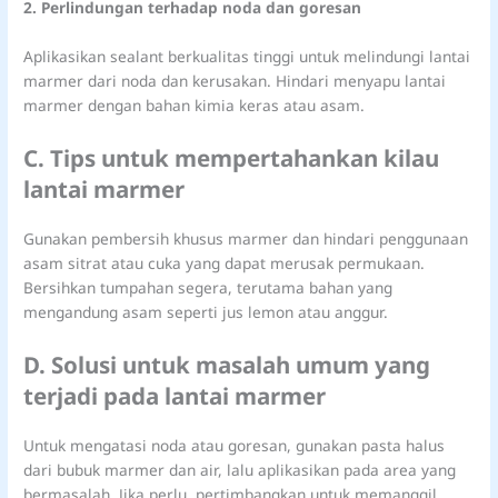
2. Perlindungan terhadap noda dan goresan
Aplikasikan sealant berkualitas tinggi untuk melindungi lantai
marmer dari noda dan kerusakan. Hindari menyapu lantai
marmer dengan bahan kimia keras atau asam.
C. Tips untuk mempertahankan kilau
lantai marmer
Gunakan pembersih khusus marmer dan hindari penggunaan
asam sitrat atau cuka yang dapat merusak permukaan.
Bersihkan tumpahan segera, terutama bahan yang
mengandung asam seperti jus lemon atau anggur.
D. Solusi untuk masalah umum yang
terjadi pada lantai marmer
Untuk mengatasi noda atau goresan, gunakan pasta halus
dari bubuk marmer dan air, lalu aplikasikan pada area yang
bermasalah. Jika perlu, pertimbangkan untuk memanggil