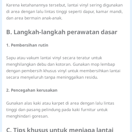
Karena ketahanannya tersebut, lantai vinyl sering digunakan
di area dengan lalu lintas tinggi seperti dapur, kamar mandi,
dan area bermain anak-anak.
B. Langkah-langkah perawatan dasar
1. Pembersihan rutin
Sapu atau vakum lantai vinyl secara teratur untuk
menghilangkan debu dan kotoran. Gunakan mop lembap
dengan pembersih khusus vinyl untuk membersihkan lantai
secara menyeluruh tanpa meninggalkan residu.
2. Pencegahan kerusakan
Gunakan alas kaki atau karpet di area dengan lalu lintas
tinggi dan pasang pelindung pada kaki furnitur untuk
menghindari goresan.
C. Tips khusus untuk menjaga lantai