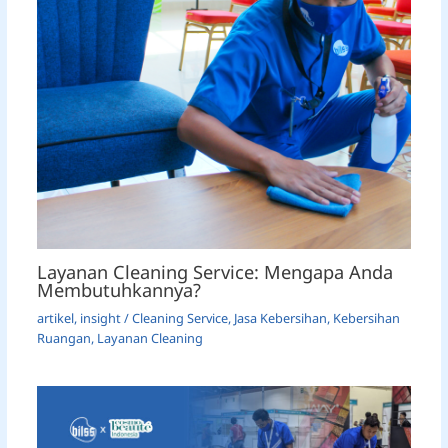
Layanan Cleaning Service: Mengapa Anda
Membutuhkannya?
artikel
,
insight
/
Cleaning Service
,
Jasa Kebersihan
,
Kebersihan
Ruangan
,
Layanan Cleaning